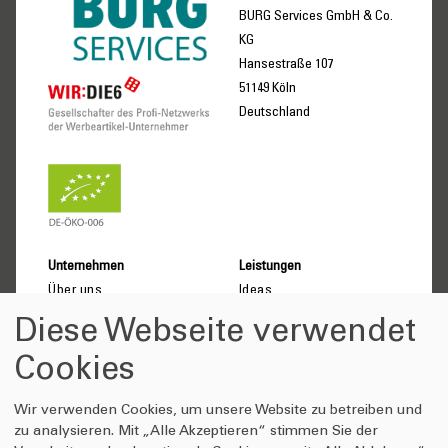
BURG Services GmbH & Co.
KG
Hansestraße 107
51149 Köln
Deutschland
Unternehmen
Leistungen
Über uns
Ideas
DIE6 Netzwerk
Products
Diese Webseite verwendet
Nachhaltigkeit
Solutions
Cookies
Qualitätsversprechen
Verhaltenskodex
Wir verwenden Cookies, um unsere Website zu betreiben und
Wissenswertes
Anfrage-Shop
zu analysieren. Mit „Alle Akzeptieren“ stimmen Sie der