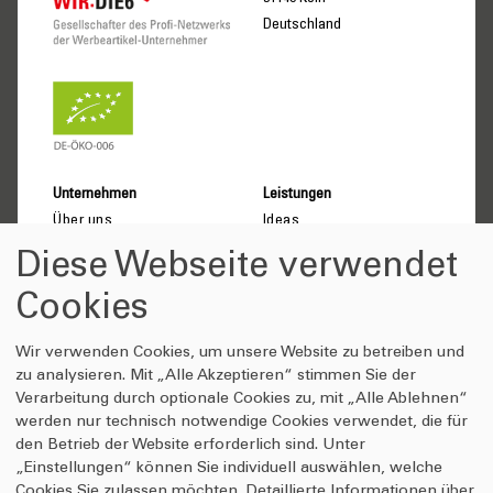
Deutschland
Unternehmen
Leistungen
Über uns
Ideas
DIE6 Netzwerk
Products
Diese Webseite verwendet
Nachhaltigkeit
Solutions
Cookies
Qualitätsversprechen
Verhaltenskodex
Wir verwenden Cookies, um unsere Website zu betreiben und
Wissenswertes
Anfrage-Shop
zu analysieren. Mit „Alle Akzeptieren“ stimmen Sie der
Verarbeitung durch optionale Cookies zu, mit „Alle Ablehnen“
Veredlungstechniken
Klimafreundlichkeit
werden nur technisch notwendige Cookies verwendet, die für
Studien
Kontakt
den Betrieb der Website erforderlich sind. Unter
Emotionsstudie
Login
„Einstellungen“ können Sie individuell auswählen, welche
Marken
Cookies Sie zulassen möchten. Detaillierte Informationen über